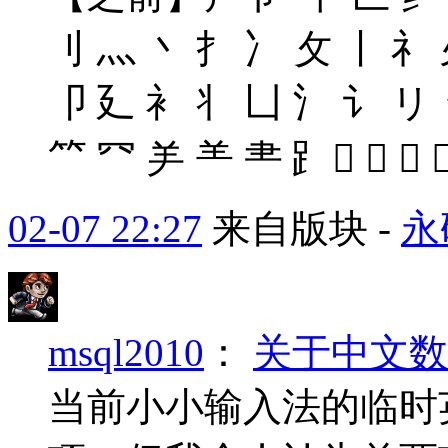
刂 灬 丶 扌 冫 攵 丨 礻
卩 廴 衤 丬 凵 氵 讠 リ 
⺮ ⺳ ⺶ ⺷ ⺻ ⻊    
02-07 22:27
来自版块 -
永
msql2010
：
关于中文数
当前小小输入法的临时