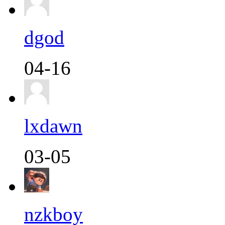
dgod
04-16
lxdawn
03-05
nzkboy