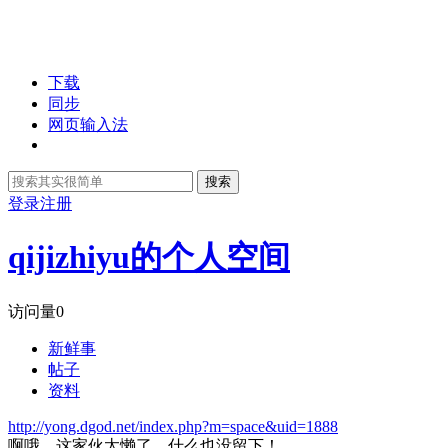
下载
同步
网页输入法
搜索
登录
注册
qijizhiyu的个人空间
访问量
0
新鲜事
帖子
资料
http://yong.dgod.net/index.php?m=space&uid=1888
啊哦，这家伙太懒了，什么也没留下！