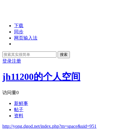
下载
同步
网页输入法
搜索
登录
注册
jh11200的个人空间
访问量
0
新鲜事
帖子
资料
http://yong.dgod.net/index.php?m=space&uid=951