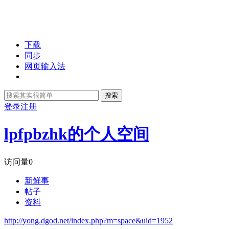
下载
同步
网页输入法
搜索
登录
注册
lpfpbzhk的个人空间
访问量
0
新鲜事
帖子
资料
http://yong.dgod.net/index.php?m=space&uid=1952