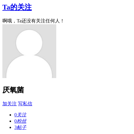
Ta的关注
啊哦，Ta还没有关注任何人！
厌氧菌
加关注
写私信
0
关注
0
粉丝
3
帖子