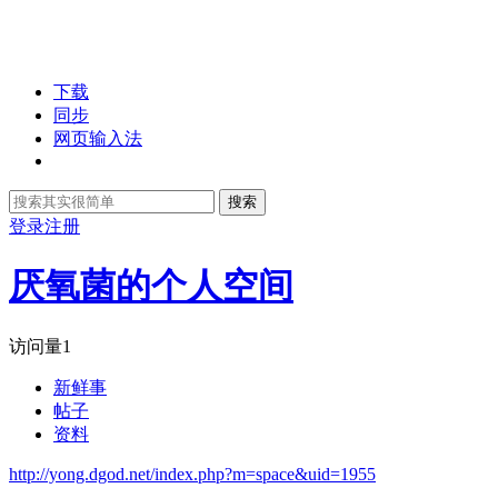
下载
同步
网页输入法
搜索
登录
注册
厌氧菌的个人空间
访问量
1
新鲜事
帖子
资料
http://yong.dgod.net/index.php?m=space&uid=1955