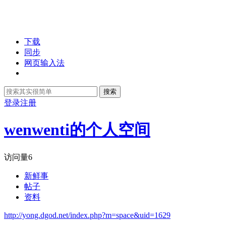
下载
同步
网页输入法
搜索
登录
注册
wenwenti的个人空间
访问量
6
新鲜事
帖子
资料
http://yong.dgod.net/index.php?m=space&uid=1629