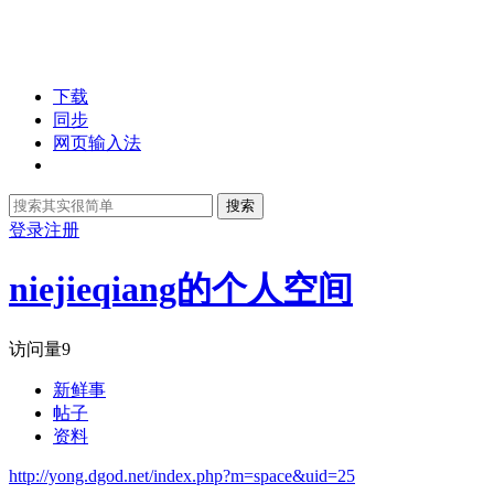
下载
同步
网页输入法
搜索
登录
注册
niejieqiang的个人空间
访问量
9
新鲜事
帖子
资料
http://yong.dgod.net/index.php?m=space&uid=25