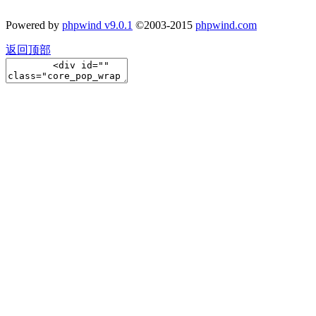
Powered by
phpwind v9.0.1
©2003-2015
phpwind.com
返回顶部