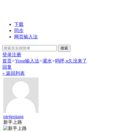
下载
同步
网页输入法
搜索
登录
注册
首页
>
Yong输入法
>
灌水
>
呜呼,n久没来了
回复
« 返回列表
niejieqiang
新手上路