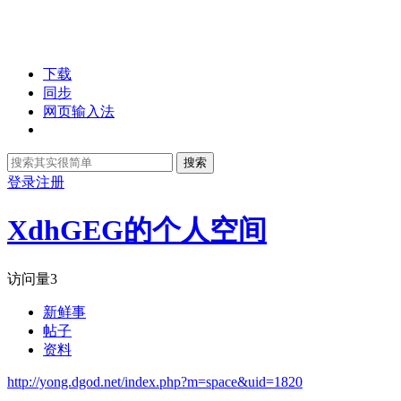
下载
同步
网页输入法
搜索
登录
注册
XdhGEG的个人空间
访问量
3
新鲜事
帖子
资料
http://yong.dgod.net/index.php?m=space&uid=1820