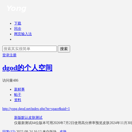
下载
同步
网页输入法
搜索
登录
注册
dgod的个人空间
访问量
486
新鲜事
帖子
资料
http://yong.dgod.net/index.php?m=space&uid=1
新版默认皮肤测试
仅最新测试64位版本可用2026年7月2日使用高分辨率预览皮肤2024年11月30
回复
(
15
)
2022-09-24 16:12
来自版块 -
皮肤