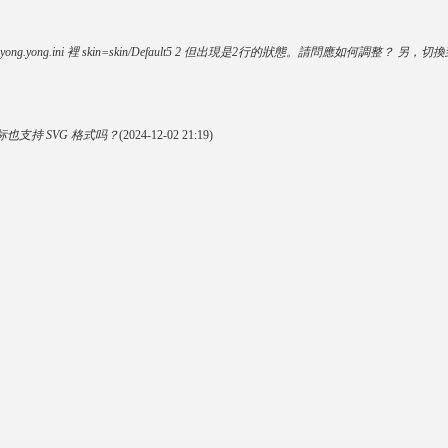
ng.yong.ini 裡 skin=skin/Default5 2 但出現是2行的狀態。請問應如何調整？ 另，切
标也支持 SVG 格式吗？
(2024-12-02 21:19)