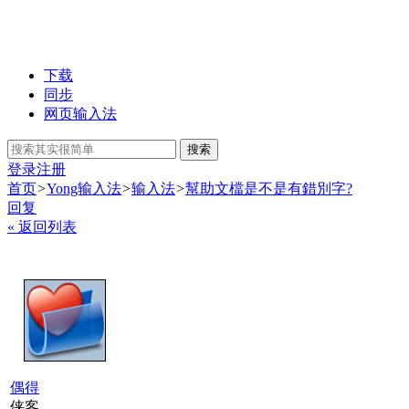
下载
同步
网页输入法
搜索
登录
注册
首页
>
Yong输入法
>
输入法
>
幫助文檔是不是有錯別字?
回复
« 返回列表
偶得
侠客