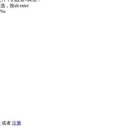
，按alt enter
/%s
录
或者
注册