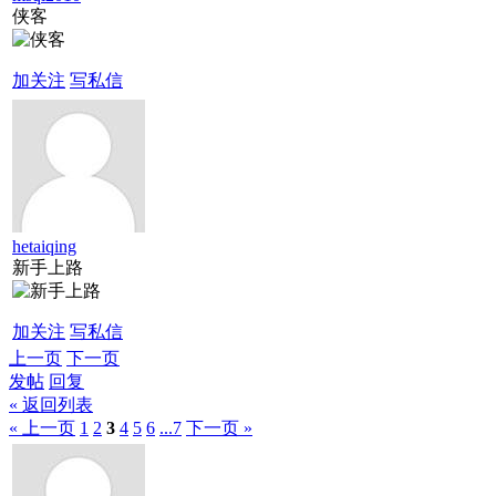
侠客
加关注
写私信
hetaiqing
新手上路
加关注
写私信
上一页
下一页
发帖
回复
« 返回列表
« 上一页
1
2
3
4
5
6
...7
下一页 »