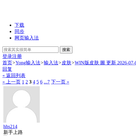
下载
同步
网页输入法
搜索
登录
注册
首页
>
Yong输入法
>
输入法
>
皮肤
>
WIN版皮肤 圖 更新 2026-07-
回复
« 返回列表
« 上一页
1
2
3
4
5
6
...7
下一页 »
hhs214
新手上路