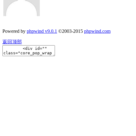
Powered by
phpwind v9.0.1
©2003-2015
phpwind.com
返回顶部