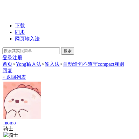
下载
同步
网页输入法
搜索
登录
注册
首页
>
Yong输入法
>
输入法
>
自动造句不遵守compact规则
回复
« 返回列表
momo
骑士