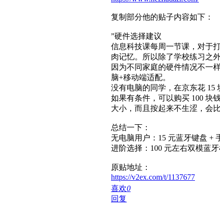
复制部分他的贴子内容如下：
”硬件选择建议
信息科技课每周一节课，对于
肉记忆。所以除了学校练习之
因为不同家庭的硬件情况不一
脑+移动端适配。
没有电脑的同学，在京东花 1
如果有条件，可以购买 100
大小，而且按起来不生涩，会
总结一下：
无电脑用户：15 元蓝牙键盘 + 手机
进阶选择：100 元左右双模蓝
原贴地址：
https://v2ex.com/t/1137677
喜欢
0
回复