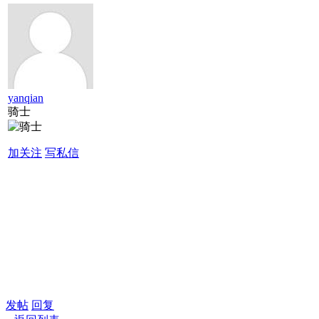
yanqian
骑士
加关注
写私信
发帖
回复