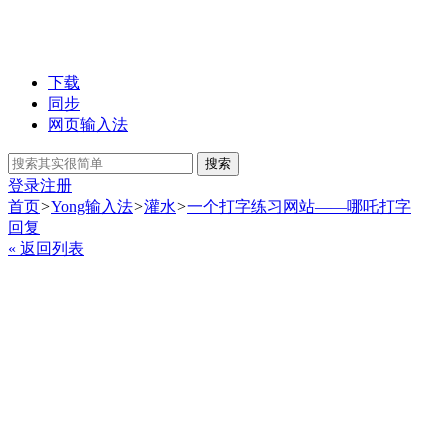
下载
同步
网页输入法
搜索
登录
注册
首页
>
Yong输入法
>
灌水
>
一个打字练习网站——哪吒打字
回复
« 返回列表