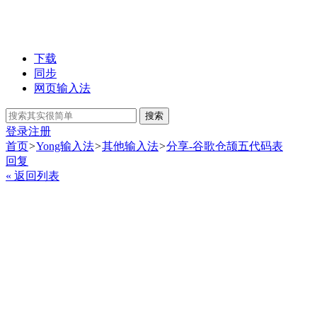
下载
同步
网页输入法
搜索
登录
注册
首页
>
Yong输入法
>
其他输入法
>
分享-谷歌仓颉五代码表
回复
« 返回列表