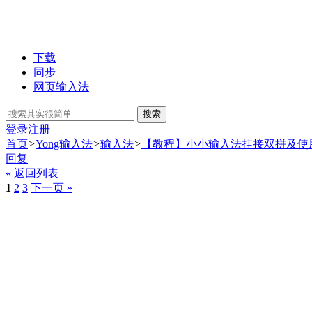
下载
同步
网页输入法
搜索
登录
注册
首页
>
Yong输入法
>
输入法
>
【教程】小小输入法挂接双拼及使用
回复
« 返回列表
1
2
3
下一页 »