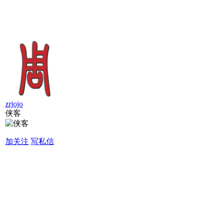
zrjojo
侠客
加关注
写私信