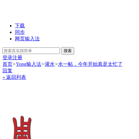
下载
同步
网页输入法
搜索
登录
注册
首页
>
Yong输入法
>
灌水
>
水一帖，今年开始真是太忙了
回复
« 返回列表