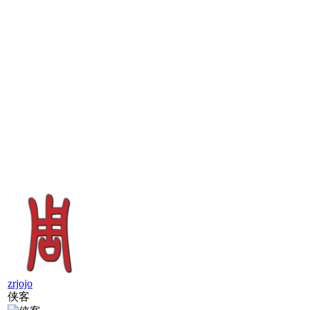
zrjojo
侠客