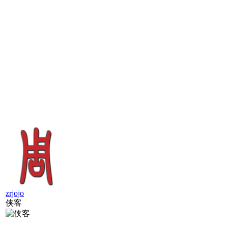
zrjojo
侠客