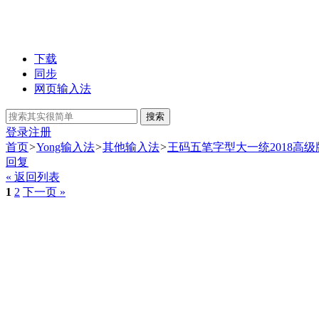
下载
同步
网页输入法
搜索
登录
注册
首页
>
Yong输入法
>
其他输入法
>
王码五笔字型大一统2018高
回复
« 返回列表
1
2
下一页 »