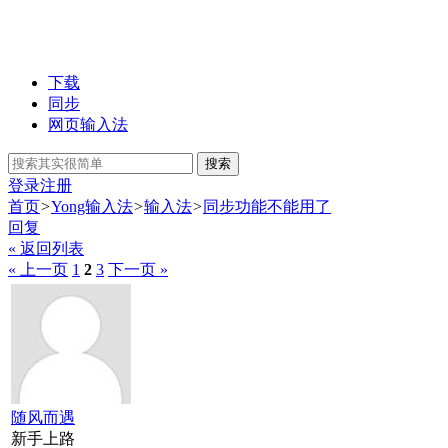
下载
同步
网页输入法
搜索
登录
注册
首页
>
Yong输入法
>
输入法
>
同步功能不能用了
回复
« 返回列表
« 上一页
1
2
3
下一页 »
随风而遇
新手上路