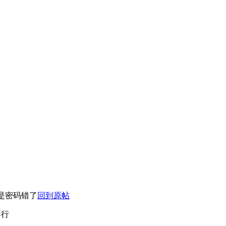
是密码错了
回到原帖
不行