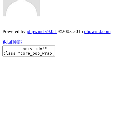
Powered by
phpwind v9.0.1
©2003-2015
phpwind.com
返回顶部