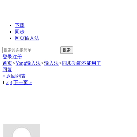
下载
同步
网页输入法
搜索
登录
注册
首页
>
Yong输入法
>
输入法
>
同步功能不能用了
回复
« 返回列表
1
2
3
下一页 »