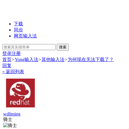
下载
同步
网页输入法
搜索
登录
注册
首页
>
Yong输入法
>
其他输入法
>
为何现在无法下载了？
回复
« 返回列表
wdliming
骑士