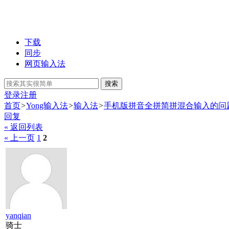
下载
同步
网页输入法
搜索
登录
注册
首页
>
Yong输入法
>
输入法
>
手机版拼音全拼简拼混合输入的问
回复
« 返回列表
« 上一页
1
2
yanqian
骑士