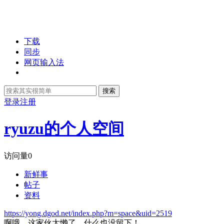
下载
同步
网页输入法
搜索
登录
注册
ryuzu的个人空间
访问量
0
新鲜事
帖子
资料
https://yong.dgod.net/index.php?m=space&uid=2519
啊哦，这家伙太懒了，什么也没留下！