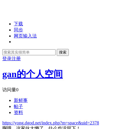
下载
同步
网页输入法
搜索
登录
注册
gan的个人空间
访问量
0
新鲜事
帖子
资料
https://yong.dgod.net/index.php?m=space&uid=2378
啊哦，这家伙太懒了，什么也没留下！