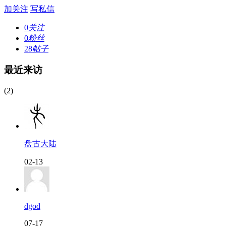
加关注
写私信
0
关注
0
粉丝
28
帖子
最近来访
(2)
盘古大陆
02-13
dgod
07-17