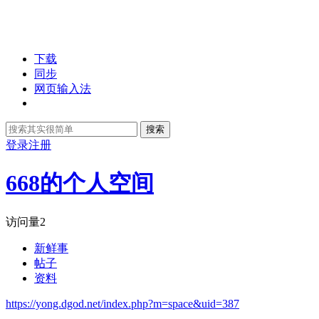
下载
同步
网页输入法
搜索
登录
注册
668的个人空间
访问量
2
新鲜事
帖子
资料
https://yong.dgod.net/index.php?m=space&uid=387