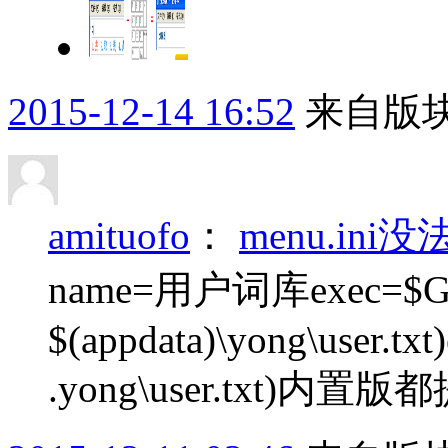
2015-12-14 16:52
来自版块
amituofo
：
menu.in
name=用户词库exec=$GO
$(appdata)\yong\user.t
.yong\user.txt)