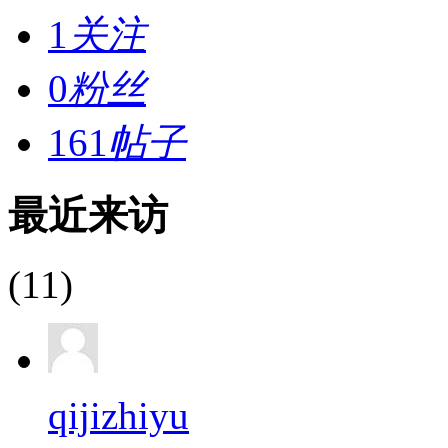
1
关注
0
粉丝
161
帖子
最近来访
(11)
qijizhiyu