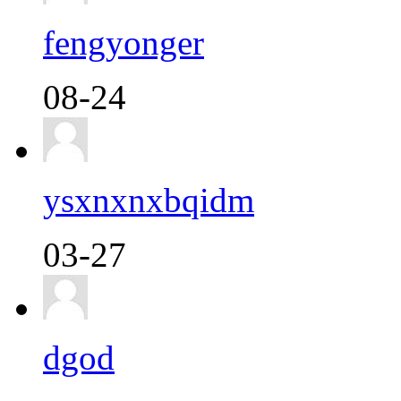
fengyonger
08-24
ysxnxnxbqidm
03-27
dgod