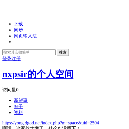
下载
同步
网页输入法
搜索
登录
注册
nxpsir的个人空间
访问量
0
新鲜事
帖子
资料
https://yong.dgod.net/index.php?m=space&uid=2504
啊哦，这家伙太懒了，什么也没留下！