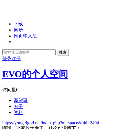
下载
同步
网页输入法
搜索
登录
注册
EVO的个人空间
访问量
0
新鲜事
帖子
资料
https://yong.dgod.net/index.php?m=space&uid=2494
啊哦，这家伙太懒了，什么也没留下！