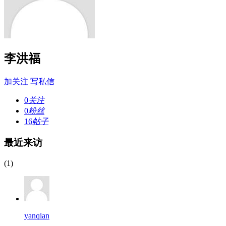
李洪福
加关注
写私信
0
关注
0
粉丝
16
帖子
最近来访
(1)
yanqian