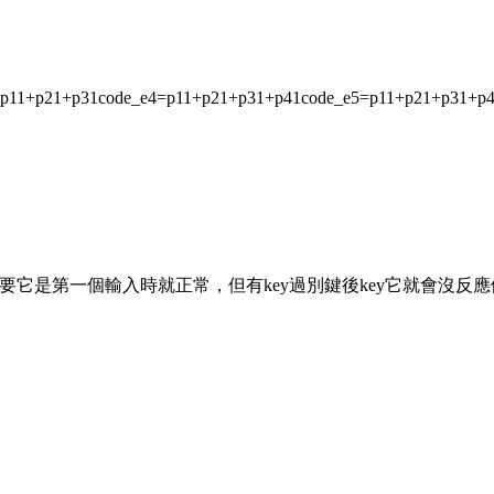
1+p21+p31code_e4=p11+p21+p31+p41code_e5=p11+p21+p3
要它是第一個輸入時就正常，但有key過別鍵後key它就會沒反應例如