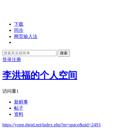
下载
同步
网页输入法
搜索
登录
注册
李洪福的个人空间
访问量
1
新鲜事
帖子
资料
https://yong.dgod.net/index.php?m=space&uid=2493