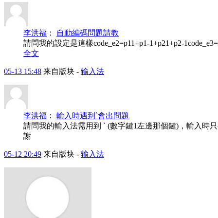
李洪福
：
自動編碼問題請教
請問我的設定是這樣code_e2=p11+p1-1+p21+p2-1code_e3=p1
全文
05-13 15:48
来自版块 -
输入法
李洪福
：
輸入時遇到`會出問題
請問我的輸入法需用到 ` (數字鍵1左邊那個鍵)，輸入時只
謝
05-12 20:49
来自版块 -
输入法