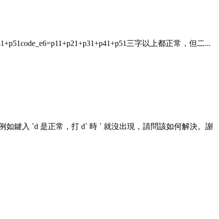
1+p41+p51code_e6=p11+p21+p31+p41+p51三字以上都正常，但二...
鍵入 `d 是正常，打 d` 時 ` 就沒出現，請問該如何解決。謝