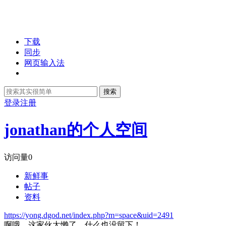
下载
同步
网页输入法
搜索
登录
注册
jonathan的个人空间
访问量
0
新鲜事
帖子
资料
https://yong.dgod.net/index.php?m=space&uid=2491
啊哦，这家伙太懒了，什么也没留下！