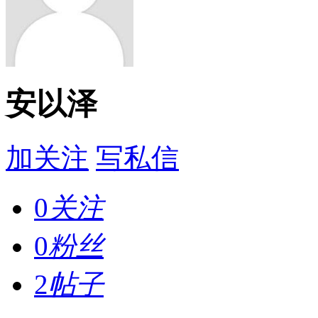
安以泽
加关注
写私信
0
关注
0
粉丝
2
帖子