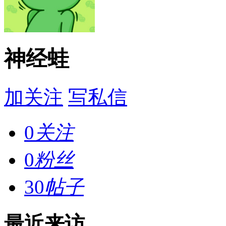
神经蛙
加关注
写私信
0
关注
0
粉丝
30
帖子
最近来访