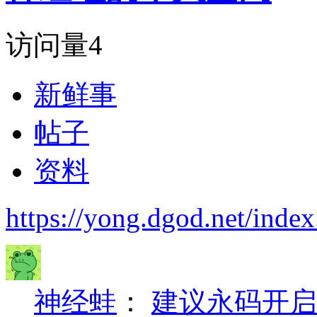
访问量
4
新鲜事
帖子
资料
https://yong.dgod.net/in
神经蛙
：
建议永码开启a