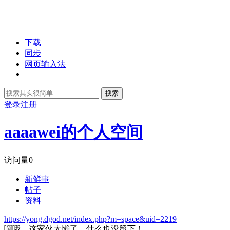
下载
同步
网页输入法
搜索
登录
注册
aaaawei的个人空间
访问量
0
新鲜事
帖子
资料
https://yong.dgod.net/index.php?m=space&uid=2219
啊哦，这家伙太懒了，什么也没留下！