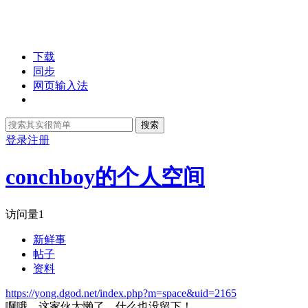
下载
同步
网页输入法
搜索
登录
注册
conchboy的个人空间
访问量
1
新鲜事
帖子
资料
https://yong.dgod.net/index.php?m=space&uid=2165
啊哦，这家伙太懒了，什么也没留下！