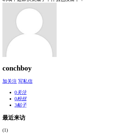
conchboy
加关注
写私信
0
关注
0
粉丝
3
帖子
最近来访
(1)