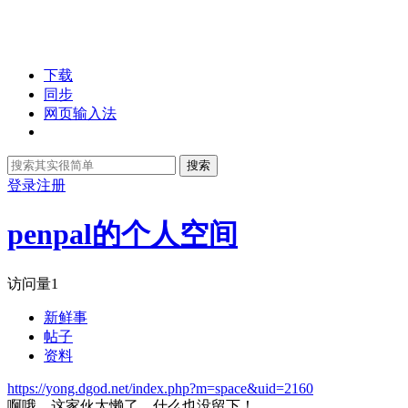
下载
同步
网页输入法
搜索
登录
注册
penpal的个人空间
访问量
1
新鲜事
帖子
资料
https://yong.dgod.net/index.php?m=space&uid=2160
啊哦，这家伙太懒了，什么也没留下！