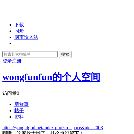
下载
同步
网页输入法
搜索
登录
注册
wongfunfun的个人空间
访问量
0
新鲜事
帖子
资料
https://yong.dgod.net/index.php?m=space&uid=2008
啊哦，这家伙太懒了，什么也没留下！