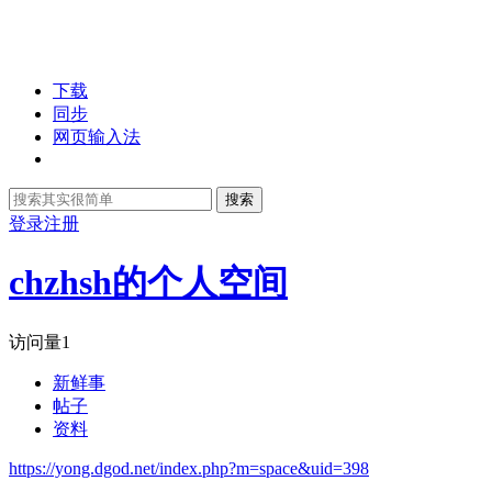
下载
同步
网页输入法
搜索
登录
注册
chzhsh的个人空间
访问量
1
新鲜事
帖子
资料
https://yong.dgod.net/index.php?m=space&uid=398