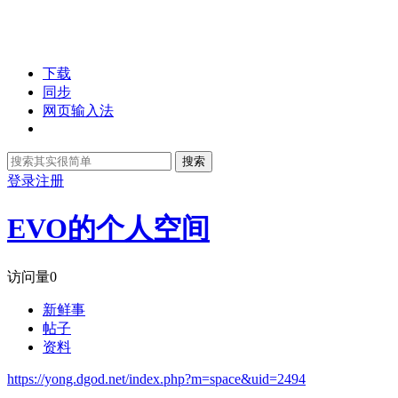
下载
同步
网页输入法
搜索
登录
注册
EVO的个人空间
访问量
0
新鲜事
帖子
资料
https://yong.dgod.net/index.php?m=space&uid=2494