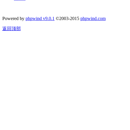
Powered by
phpwind v9.0.1
©2003-2015
phpwind.com
返回顶部