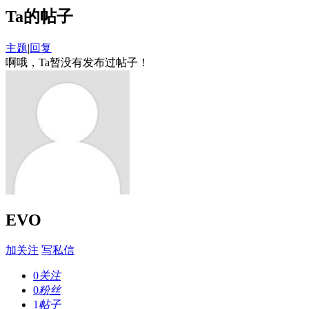
Ta的帖子
主题
|
回复
啊哦，Ta暂没有发布过帖子！
EVO
加关注
写私信
0
关注
0
粉丝
1
帖子