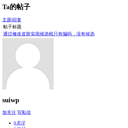
Ta的帖子
主题
|
回复
帖子标题
通过修改皮肤实现候选框只有编码，没有候选
suiwp
加关注
写私信
0
关注