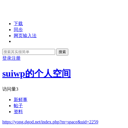
下载
同步
网页输入法
搜索
登录
注册
suiwp的个人空间
访问量
3
新鲜事
帖子
资料
https://yong.dgod.net/index.php?m=space&uid=2259