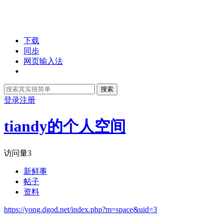
下载
同步
网页输入法
搜索
登录
注册
tiandy的个人空间
访问量
3
新鲜事
帖子
资料
https://yong.dgod.net/index.php?m=space&uid=3