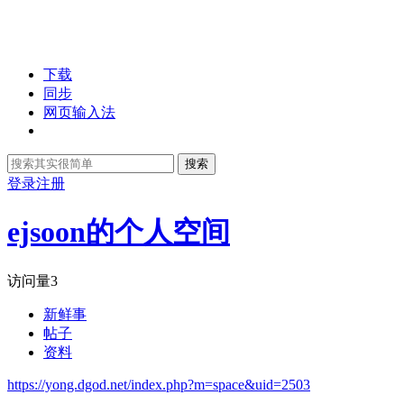
下载
同步
网页输入法
搜索
登录
注册
ejsoon的个人空间
访问量
3
新鲜事
帖子
资料
https://yong.dgod.net/index.php?m=space&uid=2503