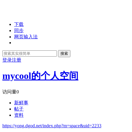
下载
同步
网页输入法
搜索
登录
注册
mycool的个人空间
访问量
0
新鲜事
帖子
资料
https://yong.dgod.net/index.php?m=space&uid=2233