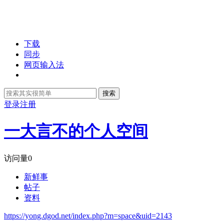
下载
同步
网页输入法
搜索
登录
注册
一大言不的个人空间
访问量
0
新鲜事
帖子
资料
https://yong.dgod.net/index.php?m=space&uid=2143