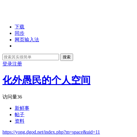
下载
同步
网页输入法
搜索
登录
注册
化外愚民的个人空间
访问量
36
新鲜事
帖子
资料
https://yong.dgod.net/index.php?m=space&uid=11