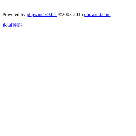
Powered by
phpwind v9.0.1
©2003-2015
phpwind.com
返回顶部