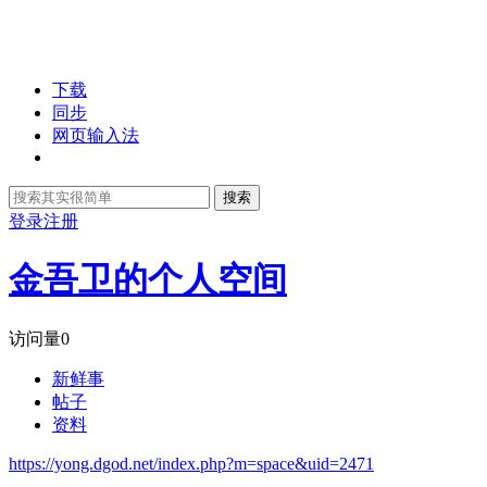
下载
同步
网页输入法
搜索
登录
注册
金吾卫的个人空间
访问量
0
新鲜事
帖子
资料
https://yong.dgod.net/index.php?m=space&uid=2471