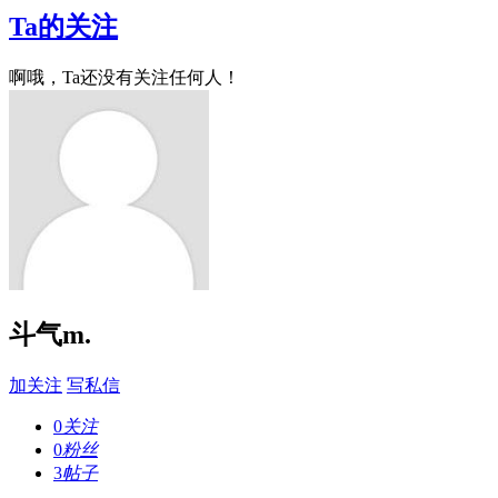
Ta的关注
啊哦，Ta还没有关注任何人！
斗气m.
加关注
写私信
0
关注
0
粉丝
3
帖子