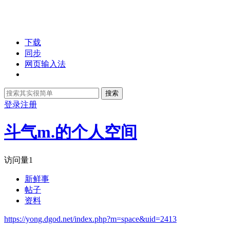
下载
同步
网页输入法
搜索
登录
注册
斗气m.的个人空间
访问量
1
新鲜事
帖子
资料
https://yong.dgod.net/index.php?m=space&uid=2413