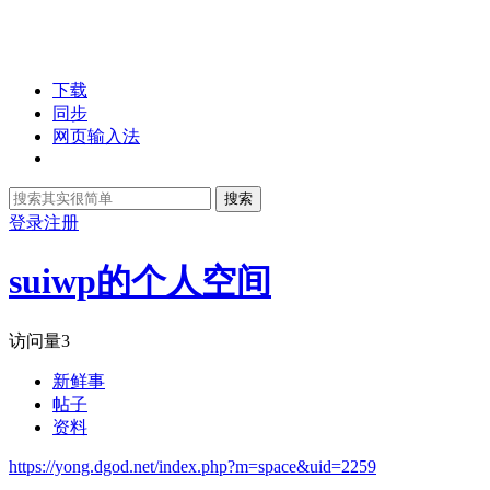
下载
同步
网页输入法
搜索
登录
注册
suiwp的个人空间
访问量
3
新鲜事
帖子
资料
https://yong.dgod.net/index.php?m=space&uid=2259