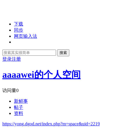
下载
同步
网页输入法
搜索
登录
注册
aaaawei的个人空间
访问量
0
新鲜事
帖子
资料
https://yong.dgod.net/index.php?m=space&uid=2219